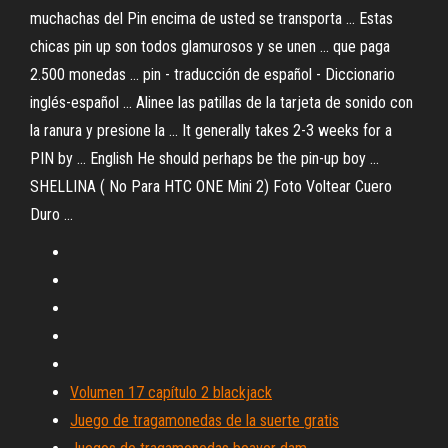
muchachas del Pin encima de usted se transporta ... Estas
chicas pin up son todos glamurosos y se unen ... que paga
2.500 monedas ... pin - traducción de español - Diccionario
inglés-español ... Alinee las patillas de la tarjeta de sonido con
la ranura y presione la ... It generally takes 2-3 weeks for a
PIN by ... English He should perhaps be the pin-up boy ...
SHELLINA ( No Para HTC ONE Mini 2) Foto Voltear Cuero
Duro ...
Volumen 17 capítulo 2 blackjack
Juego de tragamonedas de la suerte gratis