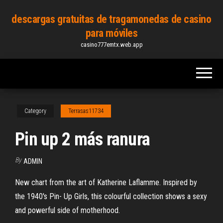
Skip
descargas gratuitas de tragamonedas de casino
to
para móviles
the
casino777emtx.web.app
content
Category
Terrasas11734
Pin up 2 más ranura
By
ADMIN
New chart from the art of Katherine Laflamme. Inspired by
the 1940's Pin- Up Girls, this colourful collection shows a sexy
and powerful side of motherhood.