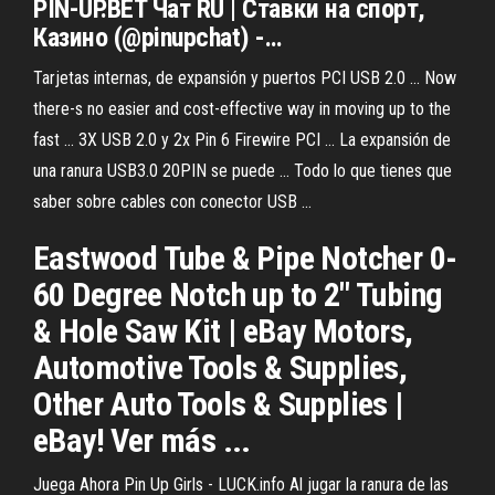
PIN
-
UP
.BET Чат RU | Ставки на спорт,
Казино (@pinupchat) -…
Tarjetas internas, de expansión y puertos PCI USB 2.0 ... Now
there-s no easier and cost-effective way in moving up to the
fast ... 3X USB 2.0 y 2x Pin 6 Firewire PCI ... La expansión de
una ranura USB3.0 20PIN se puede ... Todo lo que tienes que
saber sobre cables con conector USB ...
Eastwood Tube & Pipe Notcher 0-
60 Degree Notch up to 2" Tubing
& Hole Saw Kit | eBay Motors,
Automotive Tools & Supplies,
Other Auto Tools & Supplies |
eBay! Ver más ...
Juega Ahora Pin Up Girls - LUCK.info Al jugar la ranura de las