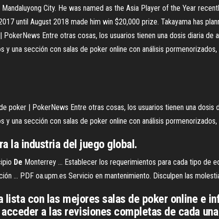
m Mandaluyong City. He was named as the Asia Player of the Year recently 
 2017 until August 2018 made him win $20,000 prize. Takayama has plann
 PokerNews Entre otras cosas, los usuarios tienen una dosis diaria de ar
os y una sección con salas de poker online con análisis pormenorizado
e poker | PokerNews Entre otras cosas, los usuarios tienen una dosis dia
os y una sección con salas de poker online con análisis pormenorizados
a la industria del juego global.
cipio
De
Monterrey ... Establecer los requerimientos para cada tipo de edi
ión ...
PDF
oa.upm.es Servicio en mantenimiento. Disculpen las molesti
 lista con las mejores salas de poker online e i
cceder a las revisiones completas de cada una d