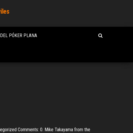
iles
 DEL PÓKER PLANA
tegorized Comments: 0. Mike Takayama from the