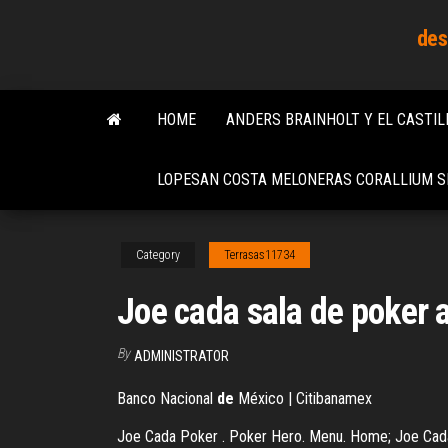
Skip
des
to
the
content
HOME
ANDERS BRAINHOLT Y EL CASTIL
LOPESAN COSTA MELONERAS CORALLIUM S
Category
Terrasas11734
Joe cada sala de poker a
By
ADMINISTRATOR
Banco Nacional
de
México | Citibanamex
Joe Cada Poker . Poker Hero. Menu. Home; Joe Cad