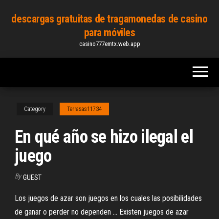
Skip
descargas gratuitas de tragamonedas de casino
to
para móviles
the
casino777emtx.web.app
content
Category
Terrasas11734
En qué año se hizo ilegal el
juego
By
GUEST
Los juegos de azar son juegos en los cuales las posibilidades
de ganar o perder no dependen ... Existen juegos de azar