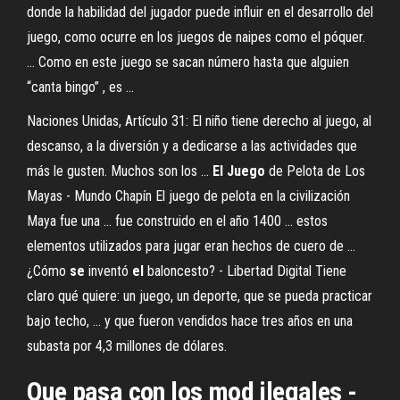
donde la habilidad del jugador puede influir en el desarrollo del
juego, como ocurre en los juegos de naipes como el póquer.
... Como en este juego se sacan número hasta que alguien
“canta bingo” , es ...
Naciones Unidas, Artículo 31: El niño tiene derecho al juego, al
descanso, a la diversión y a dedicarse a las actividades que
más le gusten. Muchos son los ...
El
Juego
de Pelota de Los
Mayas - Mundo Chapín El juego de pelota en la civilización
Maya fue una ... fue construido en el año 1400 ... estos
elementos utilizados para jugar eran hechos de cuero de ...
¿Cómo
se
inventó
el
baloncesto? - Libertad Digital Tiene
claro qué quiere: un juego, un deporte, que se pueda practicar
bajo techo, ... y que fueron vendidos hace tres años en una
subasta por 4,3 millones de dólares.
Que pasa con los mod ilegales -