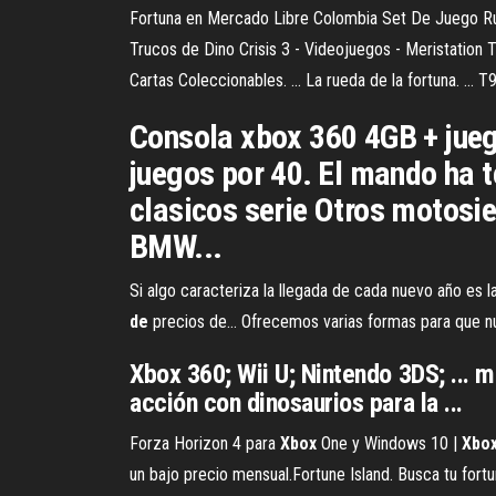
Fortuna en Mercado Libre Colombia Set De Juego Rued
Trucos de Dino Crisis 3 - Videojuegos - Meristation
Cartas Coleccionables. ... La rueda de la fortuna. ... T
Consola xbox 360 4GB + jue
juegos por 40. El mando ha 
clasicos serie Otros motos
BMW...
Si algo caracteriza la llegada de cada nuevo año es
de
precios de…
Ofrecemos varias formas para que nue
Xbox 360; Wii U; Nintendo 3DS; ... 
acción con dinosaurios para la ...
Forza Horizon 4 para
Xbox
One y Windows 10 |
Xbo
un bajo precio mensual.Fortune Island. Busca tu fortu