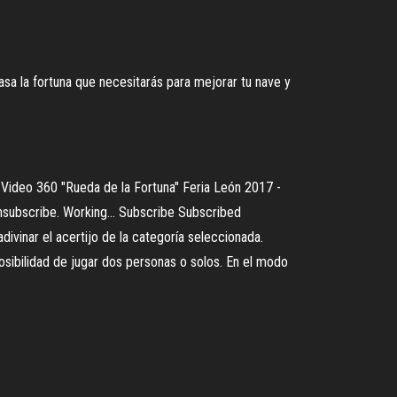
sa la fortuna que necesitarás para mejorar tu nave y
Video 360 "Rueda de la Fortuna" Feria León 2017 -
nsubscribe. Working... Subscribe Subscribed
divinar el acertijo de la categoría seleccionada.
osibilidad de jugar dos personas o solos. En el modo