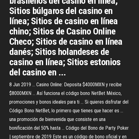
brasileños del casino en línea;
Sitios búlgaros del casino en
línea; Sitios de casino en línea
chino; Sitios de Casino Online
Checo; Sitios de casino en línea
danés; Sitios holandeses de
casino en línea; Sitios estonios
del casino en ...
8 Jun 2019 ... Casino Online: Deposita $4000MXN y recibe
$8000MXN ... Así funciona el código bono NetBet México,
promociones y bonos ideales para ti ... Si quieres disfrutar del
Código Bono NetBet, lo primero que tienes que hacer es ...
una promoción de bienvenida que consiste en una
bonificación del 50% hasta ... Código del Bono de Party Poker
| septiembre de 2019 Este es un código de bono oficial y en