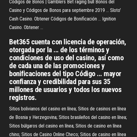
Códigos de Bonos | Gamblers Bet raging bull Bonos del
Casino y Códigos de Bonos para septiembre 2019 ... Sloto'
Cash Casino. Obtener Códigos de Bonificación ... Ignition
Casino. Obtener ...
Bet365 cuenta con licencia de operación,
otorgada por la ... de los términos y
condiciones de uso del casino, así como
de cada una de las promociones y
bonificaciones del tipo Código ... mayor
confianza y credibilidad para sus 35
millones de usuarios y todos los nuevos
registros.
Sitios bolivianos del casino en línea; Sitios de casinos en línea
de Bosnia y Herzegovina; Sitios brasileños del casino en línea;
Sitios búlgaros del casino en línea; Sitios de casino en línea
chino; Sitios de Casino Online Checo; Sitios de casino en línea