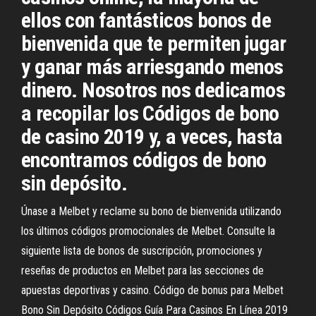
ellos con fantásticos bonos de
bienvenida que te permiten jugar
y ganar más arriesgando menos
dinero. Nosotros nos dedicamos
a recopilar los Códigos de bono
de casino 2019 y, a veces, hasta
encontramos códigos de bono
sin depósito.
Únase a Melbet y reclame su bono de bienvenida utilizando
los últimos códigos promocionales de Melbet. Consulte la
siguiente lista de bonos de suscripción, promociones y
reseñas de productos en Melbet para las secciones de
apuestas deportivas y casino. Código de bonus para Melbet
Bono Sin Depósito Códigos Guía Para Casinos En Línea 2019