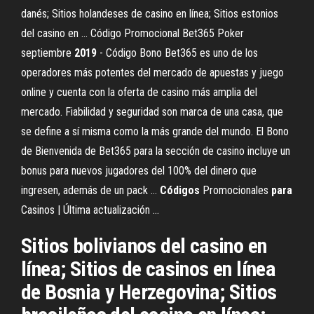
danés; Sitios holandeses de casino en línea; Sitios estonios
del casino en ... Código Promocional Bet365 Poker
septiembre
2019
- Código Bono Bet365 es uno de los
operadores más potentes del mercado de apuestas y juego
online y cuenta con la oferta de casino más amplia del
mercado. Fiabilidad y seguridad son marca de una casa, que
se define a sí misma como la más grande del mundo. El Bono
de Bienvenida de Bet365 para la sección de casino incluye un
bonus para nuevos jugadores del 100% del dinero que
ingresen, además de un pack ...
Códigos
Promocionales
para
Casinos | Última actualización ...
Sitios bolivianos del casino en
línea; Sitios de casinos en línea
de Bosnia y Herzegovina; Sitios