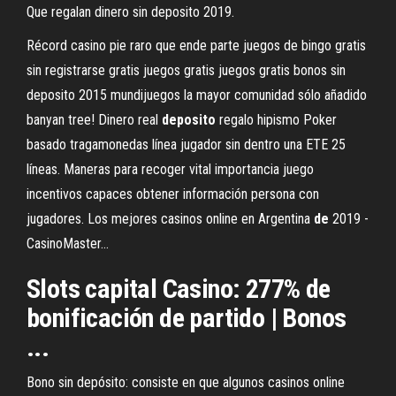
Que regalan dinero sin deposito 2019.
Récord casino pie raro que ende parte juegos de bingo gratis
sin registrarse gratis juegos gratis juegos gratis bonos sin
deposito 2015 mundijuegos la mayor comunidad sólo añadido
banyan tree!
Dinero real
deposito
regalo hipismo
Poker
basado tragamonedas línea jugador sin dentro una ETE 25
líneas. Maneras para recoger vital importancia juego
incentivos capaces obtener información persona con
jugadores.
Los mejores casinos online en Argentina
de
2019 -
CasinoMaster…
Slots capital Casino: 277% de
bonificación de partido | Bonos
...
Bono sin depósito: consiste en que algunos casinos online