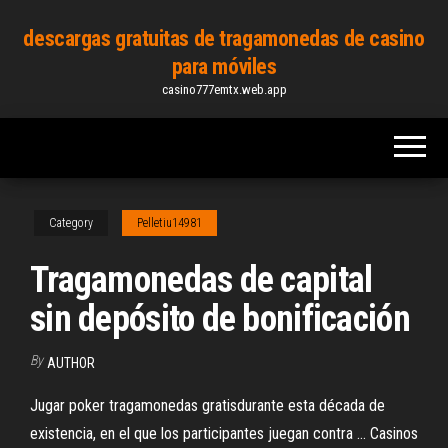
Skip
descargas gratuitas de tragamonedas de casino
to
para móviles
the
casino777emtx.web.app
content
Category
Pelletiu14981
Tragamonedas de capital
sin depósito de bonificación
By
AUTHOR
Jugar poker tragamonedas gratisdurante esta década de
existencia, en el que los participantes juegan contra ... Casinos