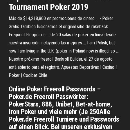
Tournament Poker 2019
Más de $14,218,800 en promociones de dinero ... - Poker
Gratis También fusionamos el original sitio de rakeback
Frequent Flopper en ... de 20 salas de poker en línea desde
nuestra inserción incluyendo las mejores ... I am Polish, but
now I am living in the U.K. (poker in Poland now is illegal so ...
Nuestro próximo freeroll Bankroll Builder, el 27 de agosto,
está abierto para el registro. Apuestas Deportivas | Casino |
Poker | Coolbet Chile
Online Poker Freeroll Passwords –
Poker.de Freeroll Passwörter:
PokerStars, 888, Unibet, Bet-at-home,
Iron Poker und viele mehr (Je 250Alle
Poker.de Freeroll Turniere und Passwords
auf einen Blick. Bei unseren exklusiven