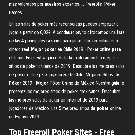
más valorados por nuestros expertos. ... Freerolls, Poker
Games ...
En las salas de poker más reconocidas puedes empezar a
jugar a partir de 0,02€. A continuación, te ofrecemos una lista
de las 4 principales razones para jugar al poker online con
dinero real.
Mejor
poker
en Chile 2019 - Poker online
para
chilenos
En nuestra guía detallada exploramos los mejores
sitios de poker chilenos de 2019. Descubre las mejores salas
de poker online para jugadores de Chile.
Mejores Sitios
de
Póker
2019 -
Mejor
Póker Online de México
Nuestra guía te
presenta los mejores sitios de poker mexicanos. Descubre
las mejores salas de poker en Internet de 2019 para
jugadores de México.
Las 5 mejores sitios
de
poker
online
en Espańa 2019
Top Freeroll Poker Sites - Free