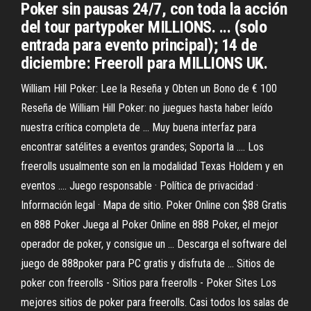
Poker sin pausas 24/7, con toda la acción
del tour partypoker MILLIONS. ... (solo
entrada para evento principal); 14 de
diciembre: Freeroll para MILLIONS UK.
William Hill Poker: Lee la Reseña y Obten un Bono de € 100
Reseña de William Hill Poker: no juegues hasta haber leído
nuestra crítica completa de ... Muy buena interfaz para
encontrar satélites a eventos grandes; Soporta la .... Los
freerolls usualmente son en la modalidad Texas Holdem y en
eventos .... Juego responsable · Política de privacidad ·
Información legal · Mapa de sitio. Poker Online con $88 Gratis
en 888 Poker Juega al Poker Online en 888 Poker, el mejor
operador de poker, y consigue un ... Descarga el software del
juego de 888poker para PC gratis y disfruta de ... Sitios de
poker con freerolls - Sitios para freerolls - Poker Sites Los
mejores sitios de poker para freerolls. Casi todos los salas de