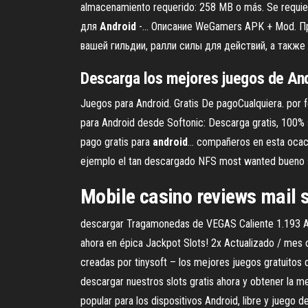
almacenamiento requerido: 258 MB o más. Se requier
для
Android
-… Описание WeGamers APK + Mod. Пр
вашей гильдии, ралли силы для действий, а также
Descarga
los mejores juegos de
An
Juegos para Android. Gratis De pagoCualquiera. por 
para Android desde Softonic: Descarga gratis, 100%
pago gratis para
android
… compañeros en esta ocacio
ejemplo el tan descargado NFS most wanted bueno si
Mobile casino reviews mail s
descargar Tragamonedas de VEGAS Caliente 1.193 
ahora en épica Jackpot Slots! 2x Actualizado / mes
creadas por tinysoft – los mejores juegos gratuitos 
descargar nuestros slots gratis ahora y obtener la 
popular para los dispositivos Android, libre y juego 