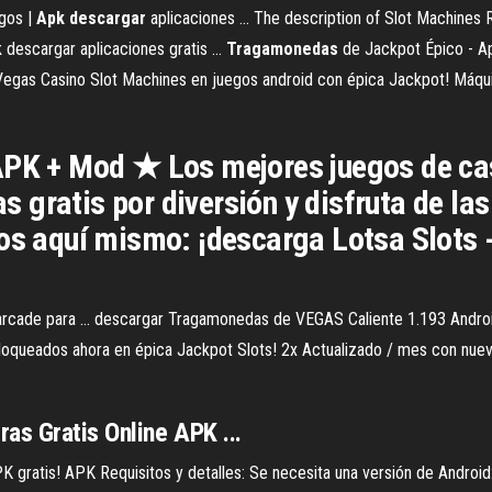
gos |
Apk
descargar
aplicaciones ... The description of Slot Machine
descargar aplicaciones gratis ...
Tragamonedas
de Jackpot Épico - Ap
as Vegas Casino Slot Machines en juegos android con épica Jackpot! Máq
 APK + Mod ★ Los mejores juegos de ca
 gratis por diversión y disfruta de 
nos aquí mismo: ¡descarga Lotsa Slots 
arcade para ... descargar Tragamonedas de VEGAS Caliente 1.193 An
queados ahora en épica Jackpot Slots! 2x Actualizado / mes con nuevo
ras Gratis Online
APK
...
 gratis! APK Requisitos y detalles: Se necesita una versión de Android