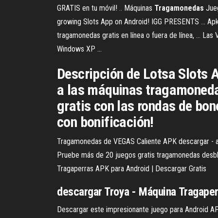
GRATIS en tu móvil! .. Máquinas
Tragamonedas
Jue
growing Slots App on Android! IGG PRESENTS ... Apk 
tragamonedas gratis en línea o fuera de línea, ... L
Windows XP ...
Descripción de Lotsa Slots
a las máquinas tragamonedas
gratis con las rondas de bo
con bonificación!
Tragamonedas de VEGAS Caliente APK descargar - 
Pruebe más de 20 juegos gratis tragamonedas desblo
Tragaperras APK para Android | Descargar Gratis
descargar
Troya - Máquina Tragaper
Descargar este impresionante juego para Android APK