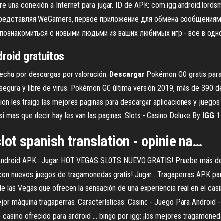
e una conexión a Internet para jugar. ID de APK: com.igg.android.lor
едставляя WeGamers, первое приложение для обмена сообщениями 
 познакомиться с новыми людьми из ваших любимых игр - все в одно
droid
gratuitos
fecha por descargas por valoración.
Descargar
Pokémon GO gratis par
 segura y libre de virus. Pokémon GO última versión 2019, más de 390 
n les traigo las mejores paginas para descargar aplicaciones y juegos
 mas que decir hay les van las paginas. Slots - Casino Deluxe By
IGG
1
lot spanish translation - opinie na…
Android APK : Jugar HOT VEGAS SLOTS NUEVO GRATIS! Pruebe más de 
 con nuevos juegos de tragamonedas gratis! Jugar . Tragaperras APK pa
de las Vegas que ofrecen la sensación de una experiencia real en el cas
mejor máquina tragaperras. Características: Casino - Juego Para Android
de casino ofrecido para android ... bingo por igg: ¡los mejores tragamone