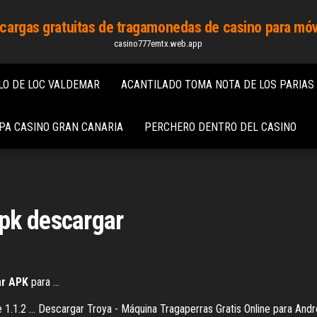
cargas gratuitas de tragamonedas de casino para móv
casino777emtx.web.app
LO DE LOC VALDEMAR
ACANTILADO TOMA NOTA DE LOS PARIAS
PA CASINO GRAN CANARIA
PERCHERO DENTRO DEL CASINO
pk descargar
ar
APK
para ...
 1.1.2 ... Descargar Troya - Máquina Tragaperras Gratis Online para Andr