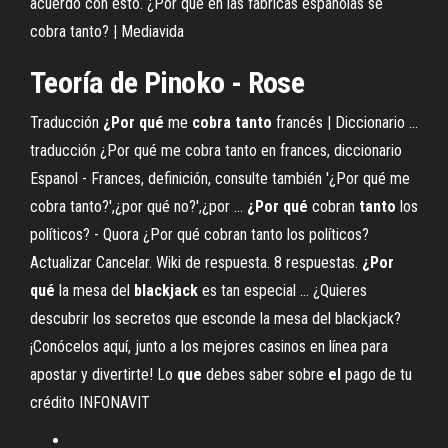
acuerdo con esto. ¿Por qué en las fábricas españolas se
cobra tanto? | Mediavida
Teoría de Pinoko - Rose
Traducción
¿Por
qué
me
cobra
tanto
francés | Diccionario ...
traducción ¿Por qué me cobra tanto en frances, diccionario
Espanol - Frances, definición, consulte también '¿Por qué me
cobra tanto?',¿por qué no?',¿por ...
¿Por
qué
cobran
tanto
los
políticos? - Quora ¿Por qué cobran tanto los políticos?
Actualizar Cancelar. Wiki de respuesta. 8 respuestas.
¿Por
qué
la mesa del
blackjack
es tan especial ... ¿Quieres
descubrir los secretos que esconde la mesa del blackjack?
¡Conócelos aquí, junto a los mejores casinos en línea para
apostar y divertirte! Lo
que
debes saber sobre
el
pago de tu
crédito INFONAVIT