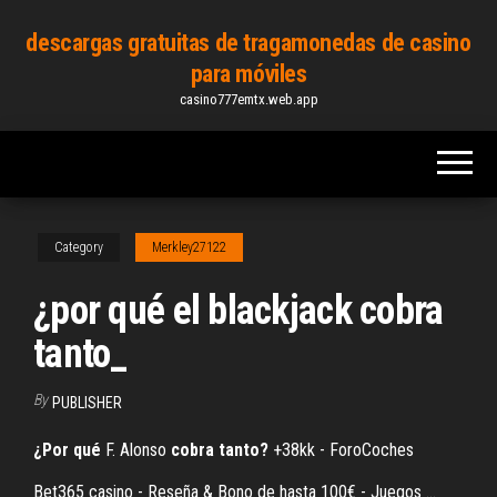
Skip
descargas gratuitas de tragamonedas de casino
to
para móviles
the
casino777emtx.web.app
content
Category
Merkley27122
¿por qué el blackjack cobra
tanto_
By
PUBLISHER
¿Por
qué
F. Alonso
cobra
tanto?
+38kk - ForoCoches
Bet365 casino - Reseña & Bono de hasta 100€ - Juegos ...