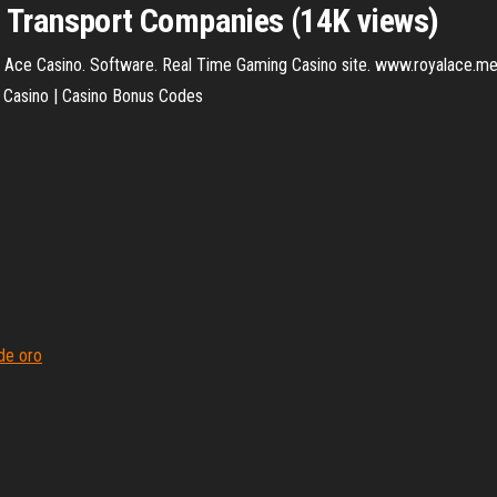
 | Transport Companies (14K views)
 Ace Casino. Software. Real Time Gaming Casino site. www.royalace.me
ce Casino | Casino Bonus Codes
de oro