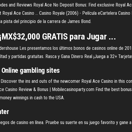
des and Reviews Royal Ace No Deposit Bonus: Find exclusive Royal Ace
 Royal Ace Casino ... Casino Royale (2006) - Película eCartelera Casino R
la pista del principio de la carrera de James Bond.
 ¡MX$32,000 GRATIS para Jugar ...
dershouse
Les presentamos los últimos bonos de casinos online de 2018
tad y partidas gratuitas.
Rasca y Gana Dinero Real ¡Juega a 32+ Tarjet
, Online gambling sites
 Discover the ins and outs of the newcomer Royal Ace Casino in this co
ce Casino Review & Bonus | Mobilecasinoparty.com Find the best bonus 
 money winnings in cash to the USA.
nter
gos de casino en línea. Pruebe su suerte en su juego favorito y gane a 