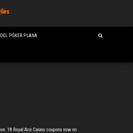
iles
 DEL PÓKER PLANA
pon. 18 Royal Ace Casino coupons now on