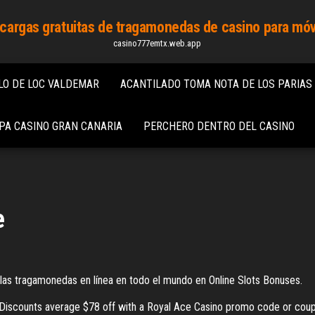
cargas gratuitas de tragamonedas de casino para móv
casino777emtx.web.app
LO DE LOC VALDEMAR
ACANTILADO TOMA NOTA DE LOS PARIAS
PA CASINO GRAN CANARIA
PERCHERO DENTRO DEL CASINO
e
 las tragamonedas en línea en todo el mundo en Online Slots Bonuses.
iscounts average $78 off with a Royal Ace Casino promo code or cou