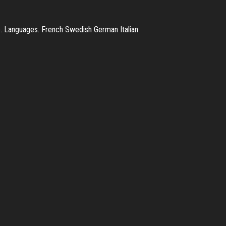
. Languages. French Swedish German Italian