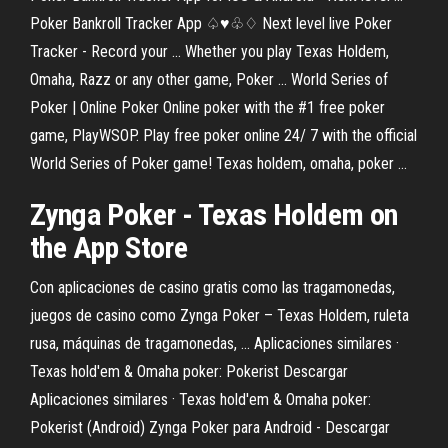
Poker Bankroll Tracker App ♤♥♧♢ Next level live Poker
Tracker - Record your ... Whether you play Texas Holdem,
Omaha, Razz or any other game, Poker ... World Series of
Poker | Online Poker Online poker with the #1 free poker
game, PlayWSOP. Play free poker online 24/ 7 with the official
World Series of Poker game! Texas holdem, omaha, poker ...
Zynga Poker - Texas Holdem on
the App Store
Con aplicaciones de casino gratis como las tragamonedas,
juegos de casino como Zynga Poker – Texas Holdem, ruleta
rusa, máquinas de tragamonedas, ... Aplicaciones similares ·
Texas hold'em & Omaha poker: Pokerist Descargar
Aplicaciones similares · Texas hold'em & Omaha poker:
Pokerist (Android) Zynga Poker para Android - Descargar