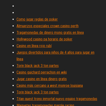
Como jugar reglas de poker
Almuerzos especiales crown casino perth
Tragamonedas de dinero mono gratis en línea
Hollywood casino pa horario de poker
Casino en línea rojo rubí
Juegos divertidos para niños de 4 años para jugar en
línea
Torin black jack 3 ton partes
Casino guichard perrachon en wiki
Jugar casino en línea dinero gratis
Casino más cercano a west monroe louisiana
Torin black jack 3 ton partes
Titan quest trono inmortal nuevo equipo tragamonedas
Maquetas tragamonedas marple racing