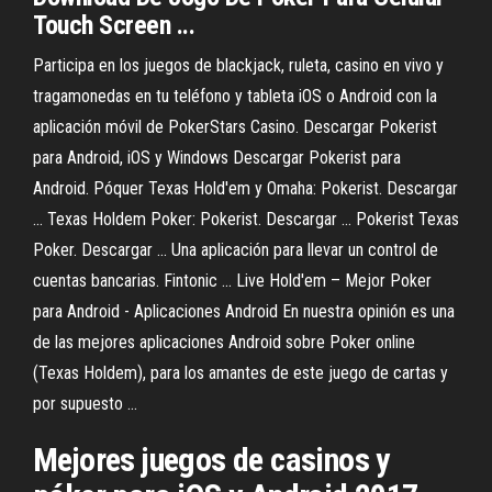
Touch Screen ...
Participa en los juegos de blackjack, ruleta, casino en vivo y
tragamonedas en tu teléfono y tableta iOS o Android con la
aplicación móvil de PokerStars Casino. Descargar Pokerist
para Android, iOS y Windows Descargar Pokerist para
Android. Póquer Texas Hold'em y Omaha: Pokerist. Descargar
... Texas Holdem Poker: Pokerist. Descargar ... Pokerist Texas
Poker. Descargar ... Una aplicación para llevar un control de
cuentas bancarias. Fintonic ... Live Hold'em – Mejor Poker
para Android - Aplicaciones Android En nuestra opinión es una
de las mejores aplicaciones Android sobre Poker online
(Texas Holdem), para los amantes de este juego de cartas y
por supuesto ...
Mejores juegos de casinos y