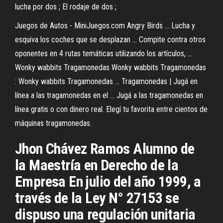
lucha por dos ; El rodaje de dos ;
Juegos de Autos - MiniJuegos.com Angry Birds ... Lucha y
esquiva los coches que se desplazan ... Compite contra otros
oponentes en 4 rutas temáticas utilizando los artículos, ...
Wonky wabbits Tragamonedas Wonky wabbits Tragamonedas
: Wonky wabbits Tragamonedas ... Tragamonedas | Jugá en
línea a las tragamonedas en el ... Jugá a las tragamonedas en
línea gratis o con dinero real. Elegí tu favorita entre cientos de
máquinas tragamonedas.
Jhon Chávez Ramos Alumno de
la Maestría en Derecho de la
Empresa En julio del año 1999, a
través de la Ley N° 27153 se
dispuso una regulación unitaria