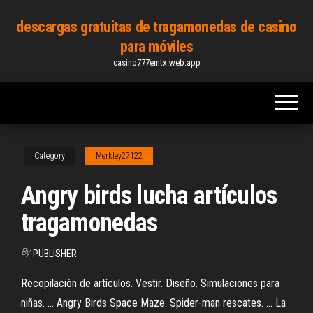
Skip
descargas gratuitas de tragamonedas de casino
to
para móviles
the
casino777emtx.web.app
content
Category
Merkley27122
Angry birds lucha artículos
tragamonedas
By
PUBLISHER
Recopilación de artículos. Vestir. Diseño. Simulaciones para
niñas. ... Angry Birds Space Maze. Spider-man rescates. ... La