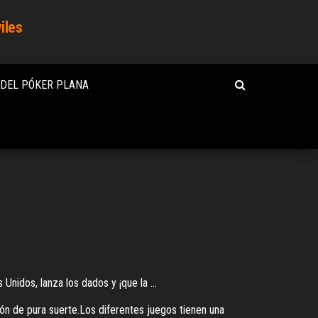
iles
 DEL PÓKER PLANA
nidos, lanza los dados y ¡que la ...
ón de pura suerte.Los diferentes juegos tienen una