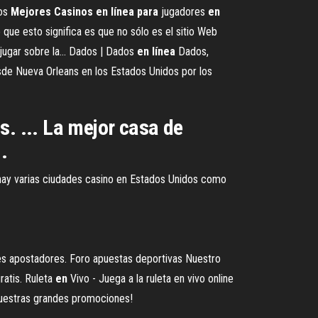
Los
Mejores
Casinos
en
línea
para
jugadores
en
e esto significa es que no sólo es el sitio Web
jugar sobre la... Dados | Dados
en
línea
Dados,
sde Nueva Orleans en los Estados Unidos por los
os. ... La mejor casa de
.
 hay varias ciudades casino en Estados Unidos como
des apostadores.
Foro apuestas deportivas
Nuestro
ratis.
Ruleta
en
Vivo - Juega a la ruleta en vivo online
nuestras grandes promociones!