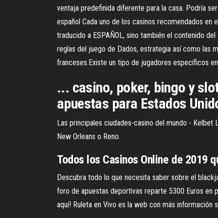
ventaja predefinida diferente para la casa. Podría s
español Cada uno de los casinos recomendados en es
traducido a ESPAÑOL, sino también el contenido del c
reglas del juego de Dados, estrategia así como las 
franceses.Existe un tipo de jugadores específicos en
... casino, poker, bingo y slo
apuestas para Estados Unido
Las principales ciudades-casino del mundo - Kelbet
New Orleans o Reno.
Todos los Casinos Online de 2019 qu
Descubra todo lo que necesita saber sobre el blackj
foro de apuestas deportivas reparte 5300 Euros en 
aquí!
Ruleta en Vivo es la web con más información s